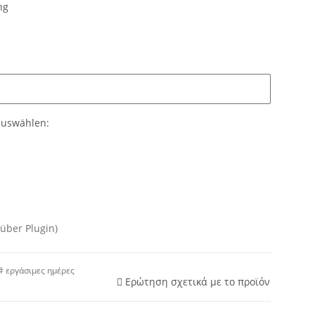
ng
 auswählen:
über Plugin)
 εργάσιμες ημέρες
Ερώτηση σχετικά με το προϊόν