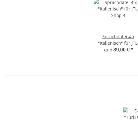
Sprachdatei 4.x
"Italienisch" für JTL
Shop 4
από
89,00 €
*