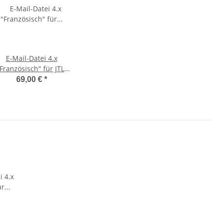
E-Mail-Datei 4.x
Französisch" für JTL-
Shop
69,00 €
*