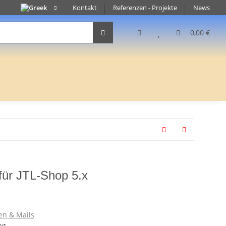
Kontakt
Referenzen - Projekte
News
0,00 €
für JTL-Shop 5.x
en & Mails
ng