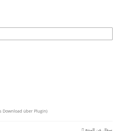
غير شامل. 19% ضريبة المبيعات (ownload über Plugin
سؤال عن المنتج