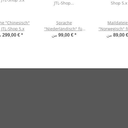
he "Chinesisch"
Sprache
Maildatei
 JTL-Shop 5.x
"Niederländisch" für
"Norwegisch" fü
JTL-Shop 5.x
Shop 5.x
من
من
من
299,00 €
*
99,00 €
*
89,00 