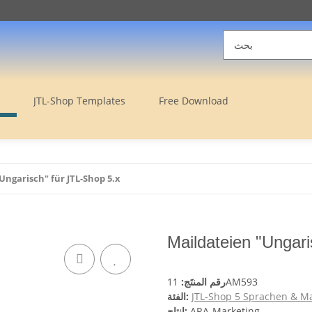
JTL-Shop Templates
Free Download
Ungarisch" für JTL-Shop 5.x
Maildateien "Ungari
11AM593
رقم المنتَج:
JTL-Shop 5 Sprachen & Ma
الفئة:
ARA-Marketing
إنتاج: