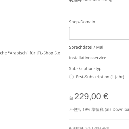
Shop-Domain
Shop-Domain
Sprachdatei / Mail
Installationsservice
Subskriptionstyp
Erst-Subskription (1 Jahr)
229,00 €
自
不包括 19% 增值税 (als Download 
配送时间:
0 个工作日
外国