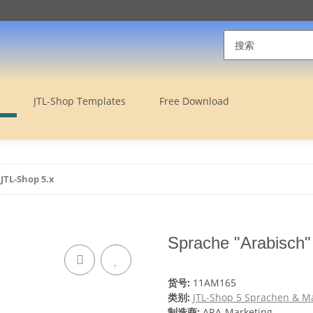
JTL-Shop Templates
Free Download
JTL-Shop 5.x
Sprache "Arabisch"
货号:
11AM165
类别:
JTL-Shop 5 Sprachen & Ma
制造商:
ARA-Marketing