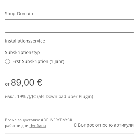
Shop-Domain
Shop-Domain
Installationsservice
Subskriptionstyp
Erst-Subskription (1 Jahr)
89,00 €
от
изкл. 19% ДДС (als Download über Plugin)
Време за доставка:
#DELIVERYDAYS#
Въпрос относно артикули
работни дни
Чужбина