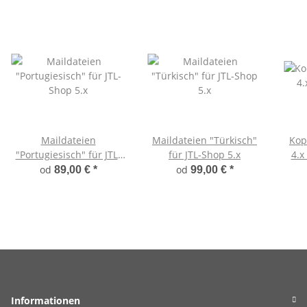
Maildateien
Maildateien "Türkisch"
Kop
"Portugiesisch" für JTL-
für JTL-Shop 5.x
4.x
Shop 5.x
od
od
89,00 €
*
99,00 €
*
Informationen