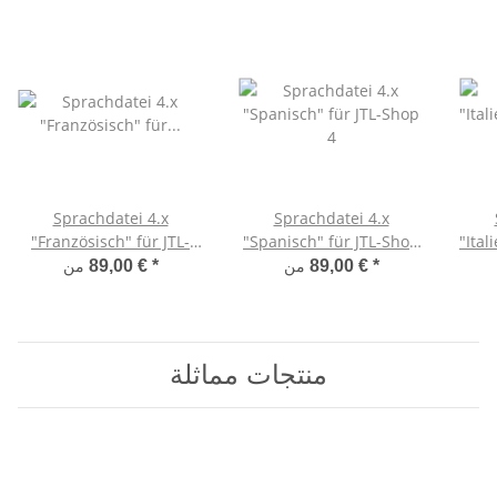
Sprachdatei 4.x
Sprachdatei 4.x
"Französisch" für JTL-
"Spanisch" für JTL-Shop
"Ital
Shop 4
4
من
من
89,00 €
*
89,00 €
*
منتجات مماثلة