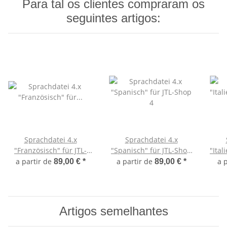
Para tal os clientes compraram os
seguintes artigos:
Sprachdatei 4.x
Sprachdatei 4.x
"Französisch" für JTL-
"Spanisch" für JTL-Shop
"Ital
Shop 4
4
a partir de
a partir de
a 
89,00 €
*
89,00 €
*
Artigos semelhantes