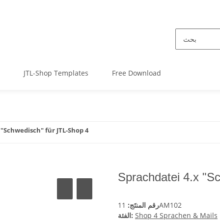
JTL-Shop Templates
Free Download
 "Schwedisch" für JTL-Shop 4
Sprachdatei 4.x "S
11AM102
رقم المنتَج:
Shop 4 Sprachen & Mails
الفئة: