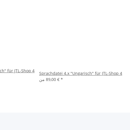
ch" für JTL-Shop 4
Sprachdatei 4.x "Ungarisch" für JTL-Shop 4
*
89,00 €
من