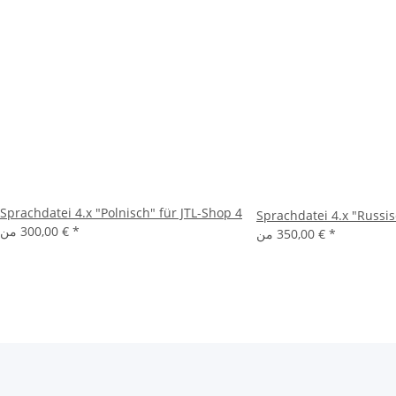
Sprachdatei 4.x "Polnisch" für JTL-Shop 4
Sprachdatei 4.x "Russis
*
300,00 €
من
*
350,00 €
من