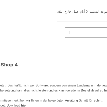
وعد التسليم:
0 أيام عمل
خارج البلاد
L-Shop 4
tzt. Das heißt, nicht per Software, sondern von einem Landsmann in der jew
bersetzung kann dies nicht leisten und es kann gerade im Bestellablauf zu I
müssen, erklären wir Ihnen in der beigefügten Anleitung Schritt für Schritt.
endet: Download
hier