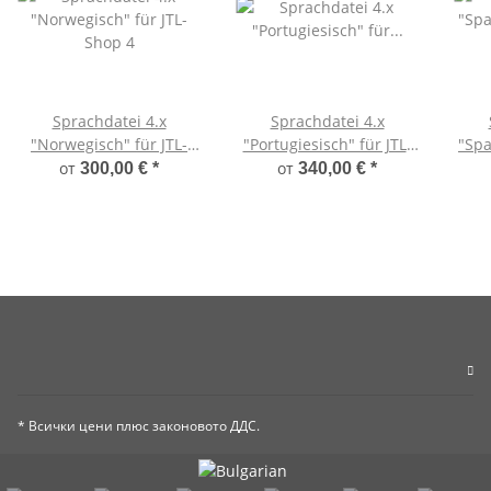
Sprachdatei 4.x
Sprachdatei 4.x
"Norwegisch" für JTL-
"Portugiesisch" für JTL-
"Spa
Shop 4
Shop 4
от
от
300,00 €
*
340,00 €
*
* Всички цени плюс законовото ДДС.