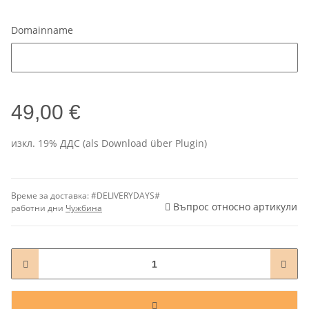
Domainname
Domainname
49,00 €
изкл. 19% ДДС (als Download über Plugin)
Време за доставка:
#DELIVERYDAYS#
Въпрос относно артикули
работни дни
Чужбина