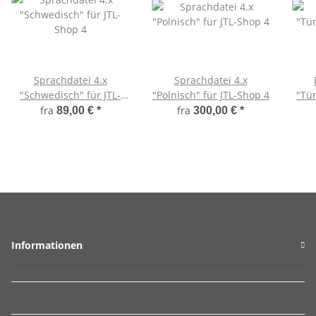
Sprachdatei 4.x
Sprachdatei 4.x
"Schwedisch" für JTL-
"Polnisch" für JTL-Shop 4
"Tür
Shop 4
fra
fra
89,00 €
*
300,00 €
*
Informationen