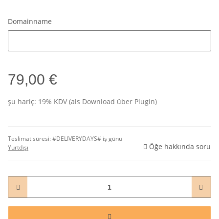
Domainname
Domainname
79,00 €
şu hariç: 19% KDV (als Download über Plugin)
Teslimat süresi:
#DELIVERYDAYS# iş günü
Öğe hakkında soru
Yurtdışı