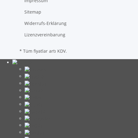
Impressum
Sitemap
Widerrufs-Erklärung
Lizenzvereinbarung
* Tüm fiyatlar artı KDV.