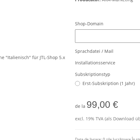
Shop-Domain
Shop-Domain
Sprachdatei / Mail
Installationsservice
Subskriptionstyp
Erst-Subskription (1 Jahr)
99,00 €
de la
excl. 19% TVA (als Download üb
Data de livrare:
0 zile lucrătoare
În s