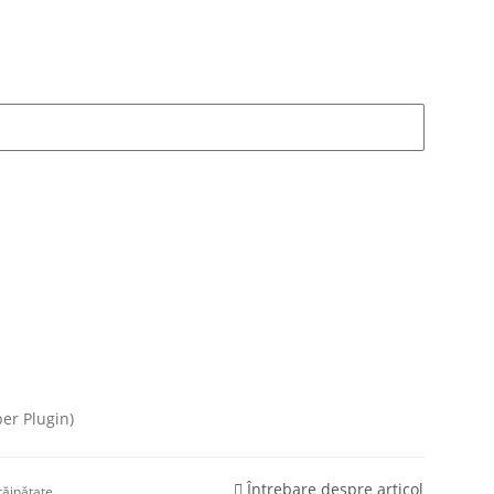
er Plugin)
Întrebare despre articol
trăinătate