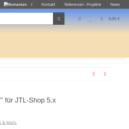
Kontakt
Referenzen - Projekte
News
0,00 €
h" für JTL-Shop 5.x
n & Mails