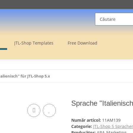
JTL-Shop Templates
Free Download
alienisch" für JTL-Shop 5.x
Sprache "Italienisc
Număr articol:
11AM139
Categorie:
JTL-Shop 5 Sprache
Producător:
ARA-Marketing