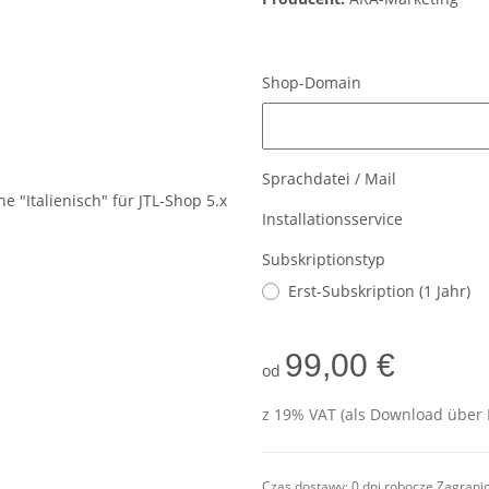
Shop-Domain
Shop-Domain
Sprachdatei / Mail
Installationsservice
Subskriptionstyp
Erst-Subskription (1 Jahr)
99,00 €
od
z 19% VAT (als Download über 
Czas dostawy:
0 dni robocze
Zagrani