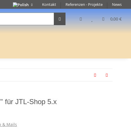
Kontakt
Referenzen - Projekte
News
0,00 €
h" für JTL-Shop 5.x
n & Mails