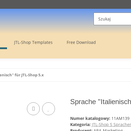
JTL-Shop Templates
Free Download
enisch" für JTL-Shop 5.x
Sprache "Italienisc
Numer katalogowy:
11AM139
Kategoria:
JTL-Shop 5 Sprache
Producent:
ARA-Marketing