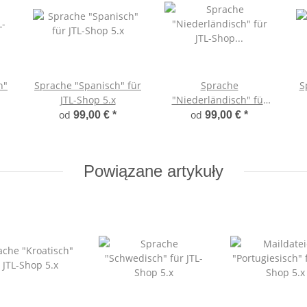
h"
Sprache "Spanisch" für
Sprache
S
JTL-Shop 5.x
"Niederländisch" für
JTL-Shop 5.x
od
od
99,00 €
*
99,00 €
*
Powiązane artykuły