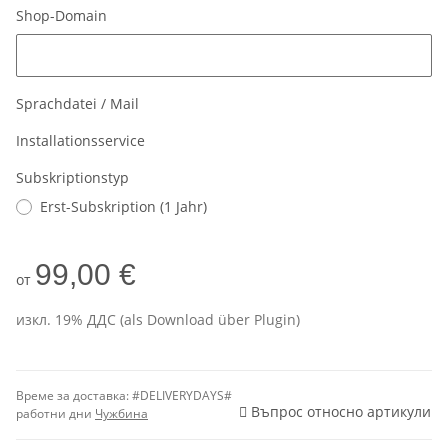
Shop-Domain
Shop-Domain
Sprachdatei / Mail
Installationsservice
Subskriptionstyp
Erst-Subskription (1 Jahr)
99,00 €
от
изкл. 19% ДДС (als Download über Plugin)
Време за доставка:
#DELIVERYDAYS#
Въпрос относно артикули
работни дни
Чужбина