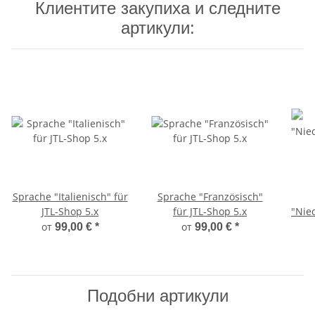
Клиентите закупиха и следните
артикули:
Sprache "Italienisch" für
Sprache "Französisch"
JTL-Shop 5.x
für JTL-Shop 5.x
"Nied
от
от
99,00 €
*
99,00 €
*
Подобни артикули