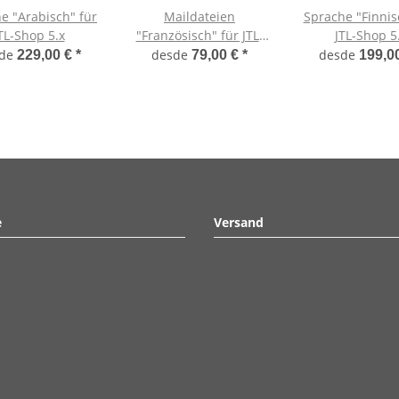
e "Arabisch" für
Maildateien
Sprache "Finnis
TL-Shop 5.x
"Französisch" für JTL-
JTL-Shop 5
Shop 5.x
sde
desde
desde
229,00 €
*
79,00 €
*
199,0
e
Versand