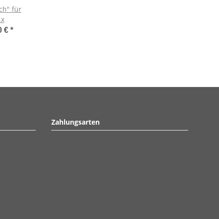
ch" für
.x
0 €
*
Zahlungsarten