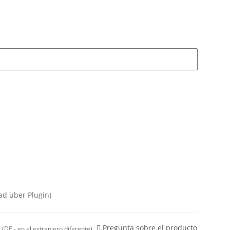
ad über Plugin)
Pregunta sobre el producto
s
(DE - en el extranjero diferente)