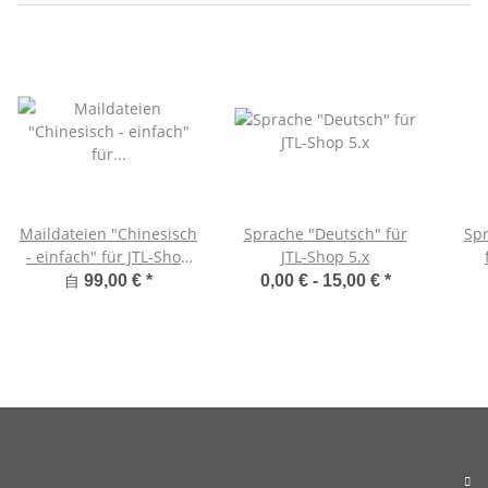
Maildateien "Chinesisch
Sprache "Deutsch" für
Spr
- einfach" für JTL-Shop
JTL-Shop 5.x
5.x
自
99,00 €
*
0,00 € -
15,00 €
*