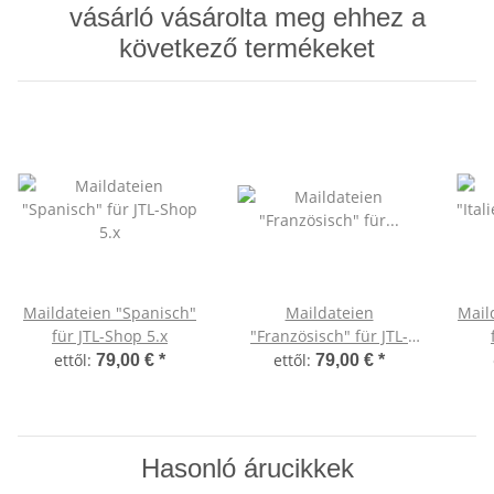
vásárló vásárolta meg ehhez a
következő termékeket
Maildateien "Spanisch"
Maildateien
Maild
für JTL-Shop 5.x
"Französisch" für JTL-
Shop 5.x
ettől:
ettől:
79,00 €
*
79,00 €
*
Hasonló árucikkek