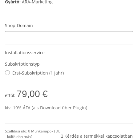
Gyártó:
ARA-Marketing
Shop-Domain
Shop-Domain
Installationsservice
Subskriptionstyp
Erst-Subskription (1 Jahr)
79,00 €
ettől:
kiv. 19% ÁFA (als Download über Plugin)
Szállítási idő:
0 Munkanapok
(DE
Kérdés a termékkel kapcsolatban
- külföldön más)