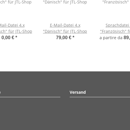
ail-Datei 4.x
E-Mail-Datei 4.x
Sprachdatei 
sch" für JTL-Shop
"Dänisch" für JTL-Shop
"Französisch" f
Shop 4
a partire da
0,00 €
*
79,00 €
*
89
e
Versand