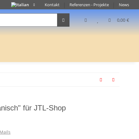
Kontakt
Referenzen - Projekte
News
0,00 €
änisch" für JTL-Shop
Mails