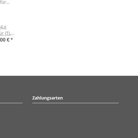
4.x
ür JTL-
,00 €
*
Zahlungsarten