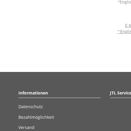
E-M
"'Engli
Informationen
JTL Servic
Datenschutz
Bezahlmöglichkeit
Versand