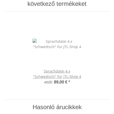
következő termékeket
Sprachdatei 4.x
"Schwedisch" für JTL-Shop 4
ettől:
89,00 €
*
Hasonló árucikkek