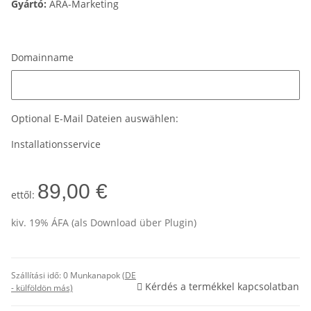
Gyártó:
ARA-Marketing
Domainname
Domainname
Optional E-Mail Dateien auswählen:
Installationsservice
89,00 €
ettől:
kiv. 19% ÁFA (als Download über Plugin)
Szállítási idő:
0 Munkanapok
(DE
Kérdés a termékkel kapcsolatban
- külföldön más)