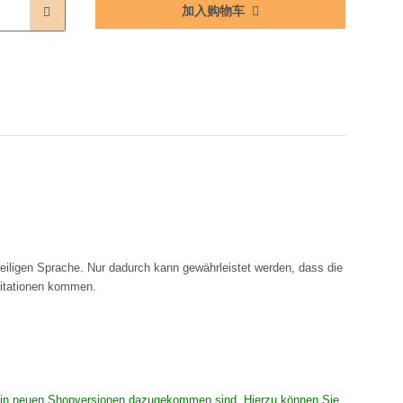
加入购物车
eiligen Sprache. Nur dadurch kann gewährleistet werden, dass die
rritationen kommen.
 die in neuen Shopversionen dazugekommen sind. Hierzu können Sie