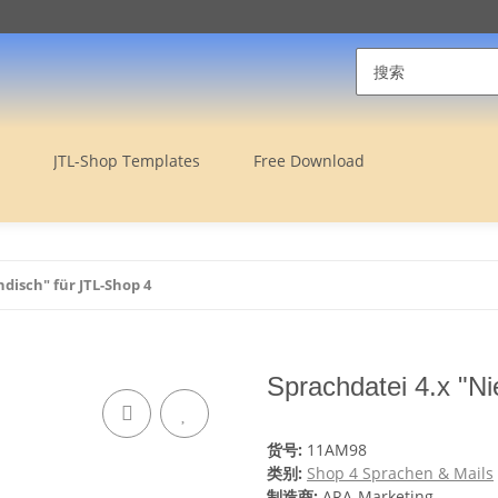
JTL-Shop Templates
Free Download
disch" für JTL-Shop 4
Sprachdatei 4.x "Ni
货号:
11AM98
类别:
Shop 4 Sprachen & Mails
制造商:
ARA-Marketing