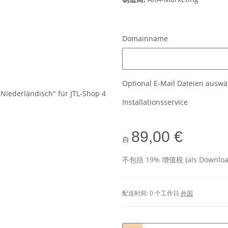
Domainname
Domainname
Optional E-Mail Dateien ausw
Installationsservice
89,00 €
自
不包括 19% 增值税 (als Download 
配送时间:
0 个工作日
外国