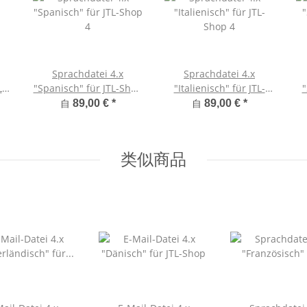
Sprachdatei 4.x
Sprachdatei 4.x
L-
"Spanisch" für JTL-Shop
"Italienisch" für JTL-
"
4
Shop 4
自
自
89,00 €
*
89,00 €
*
类似商品