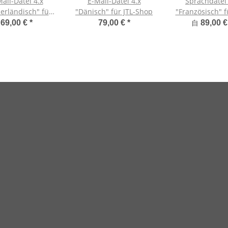
ail-Datei 4.x
E-Mail-Datei 4.x
Sprachdatei 
erländisch" für
"Dänisch" für JTL-Shop
"Französisch" f
JTL-Shop
Shop 4
自
69,00 €
*
79,00 €
*
89,00 