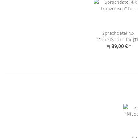
Sprachdatei 4.x
"Französisch" für JT
Shop 4
自
89,00 €
*