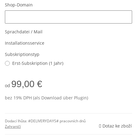
Shop-Domain
Shop-Domain
Sprachdatei / Mail
Installationsservice
Subskriptionstyp
Erst-Subskription (1 Jahr)
99,00 €
od
bez 19% DPH (als Download über Plugin)
Dodací lhůta:
#DELIVERYDAYS# pracovních dnů
Dotaz ke zboží
Zahraničí