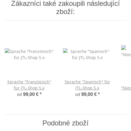
Zákazníci také zakoupili následující
zboží:
Sprache "Französisch"
Sprache "Spanisch" für
für JTL-Shop 5.x
JTL-Shop 5.x
"Nied
od
od
99,00 €
*
99,00 €
*
Podobné zboží