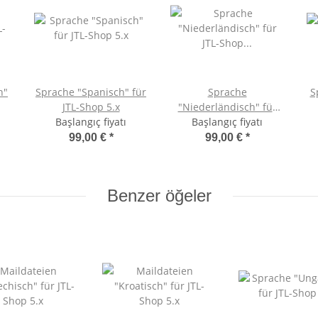
h"
Sprache "Spanisch" für
Sprache
S
JTL-Shop 5.x
"Niederländisch" für
Başlangıç fiyatı
Başlangıç fiyatı
JTL-Shop 5.x
99,00 €
*
99,00 €
*
Benzer öğeler