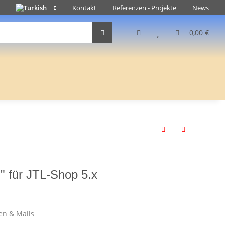
Kontakt
Referenzen - Projekte
News
0,00 €
h" für JTL-Shop 5.x
en & Mails