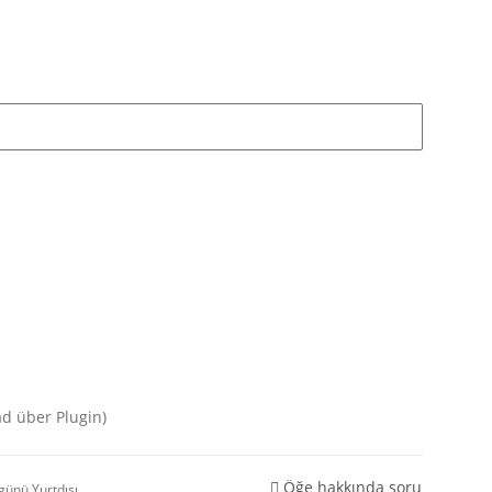
d über Plugin)
Öğe hakkında soru
 günü
Yurtdışı