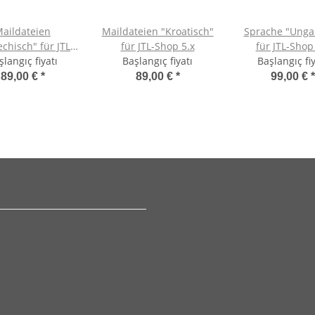
aildateien
Maildateien "Kroatisch"
Sprache "Unga
chisch" für JTL-
für JTL-Shop 5.x
für JTL-Shop
şlangıç fiyatı
Shop 5.x
Başlangıç fiyatı
Başlangıç fiy
89,00 €
*
89,00 €
*
99,00 €
*