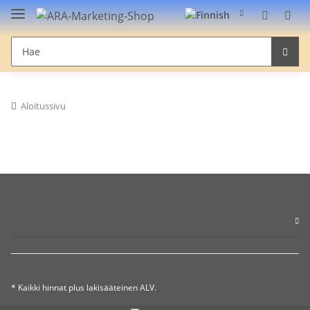
Aloitussivu
* Kaikki hinnat plus lakisääteinen ALV.