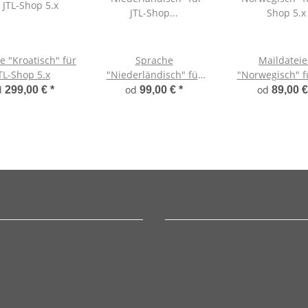
e "Kroatisch" für
Sprache
Maildatei
TL-Shop 5.x
"Niederländisch" für
"Norwegisch" fü
JTL-Shop 5.x
Shop 5.x
d
od
od
299,00 €
*
99,00 €
*
89,00 