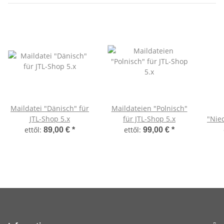
Maildatei "Dänisch" für
Maildateien "Polnisch"
JTL-Shop 5.x
für JTL-Shop 5.x
"Nied
ettől:
ettől:
89,00 €
*
99,00 €
*