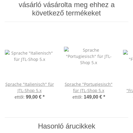
vásárló vásárolta meg ehhez a
következő termékeket
Sprache "Italienisch" für
Sprache "Portugiesisch"
JTL-Shop 5.x
für JTL-Shop 5.x
"Fr
ettől:
ettől:
99,00 €
*
149,00 €
*
Hasonló árucikkek