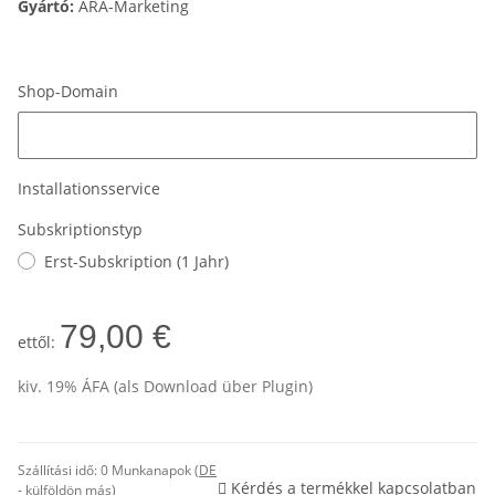
Gyártó:
ARA-Marketing
Shop-Domain
Shop-Domain
Installationsservice
Subskriptionstyp
Erst-Subskription (1 Jahr)
79,00 €
ettől:
kiv. 19% ÁFA (als Download über Plugin)
Szállítási idő:
0 Munkanapok
(DE
Kérdés a termékkel kapcsolatban
- külföldön más)