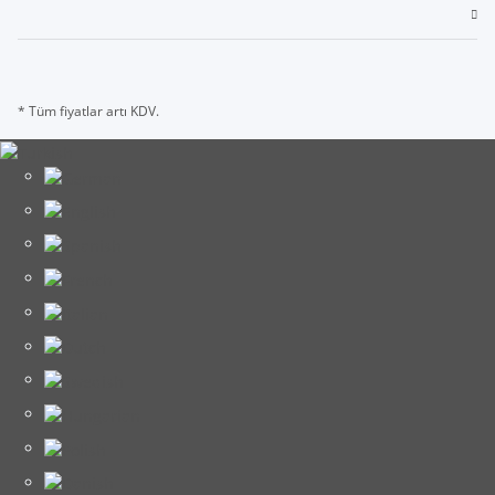
* Tüm fiyatlar artı KDV.