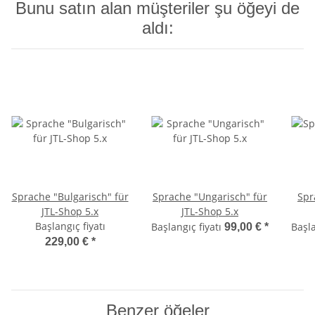
Bunu satın alan müşteriler şu öğeyi de
aldı:
Sprache "Bulgarisch" für
Sprache "Ungarisch" für
Spr
JTL-Shop 5.x
JTL-Shop 5.x
Başlangıç fiyatı
Başlangıç fiyatı
Başla
99,00 €
*
229,00 €
*
Benzer öğeler