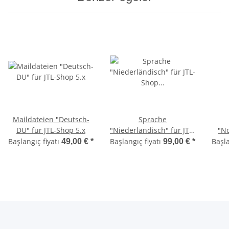
Maildateien "Deutsch-
Sprache
DU" für JTL-Shop 5.x
"Niederländisch" für JTL-
"No
Shop 5.x
Başlangıç fiyatı
Başlangıç fiyatı
Başla
49,00 €
*
99,00 €
*