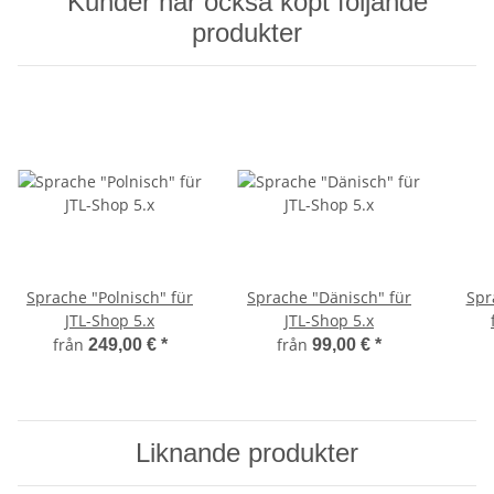
Kunder har också köpt följande
produkter
Sprache "Polnisch" für
Sprache "Dänisch" für
Spr
JTL-Shop 5.x
JTL-Shop 5.x
från
från
249,00 €
*
99,00 €
*
Liknande produkter