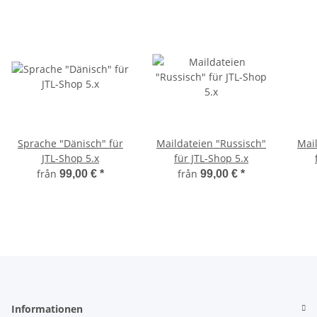
Sprache "Dänisch" für
Maildateien "Russisch"
Mai
JTL-Shop 5.x
für JTL-Shop 5.x
från
från
99,00 €
*
99,00 €
*
Informationen